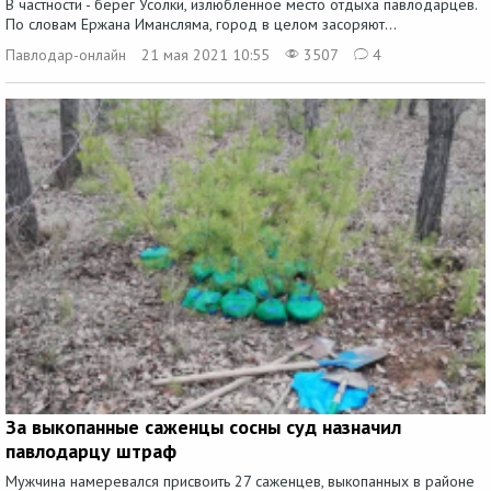
В частности - берег Усолки, излюбленное место отдыха павлодарцев.
По словам Ержана Имансляма, город в целом засоряют...
Павлодар-онлайн
21 мая 2021 10:55
3507
4
За выкопанные саженцы сосны суд назначил
павлодарцу штраф
Мужчина намеревался присвоить 27 саженцев, выкопанных в районе