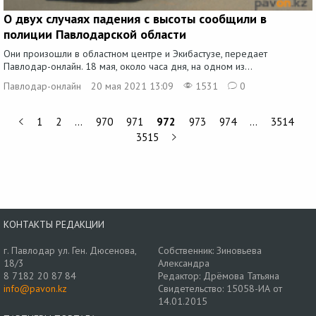
О двух случаях падения с высоты сообщили в
полиции Павлодарской области
Они произошли в областном центре и Экибастузе, передает
Павлодар-онлайн. 18 мая, около часа дня, на одном из...
Павлодар-онлайн
20 мая 2021 13:09
1531
0
1
2
…
970
971
972
973
974
…
3514
3515
КОНТАКТЫ РЕДАКЦИИ
г. Павлодар ул. Ген. Дюсенова,
Собственник: Зиновьева
18/3
Александра
8 7182 20 87 84
Редактор: Дрёмова Татьяна
info@pavon.kz
Свидетельство: 15058-ИА от
14.01.2015