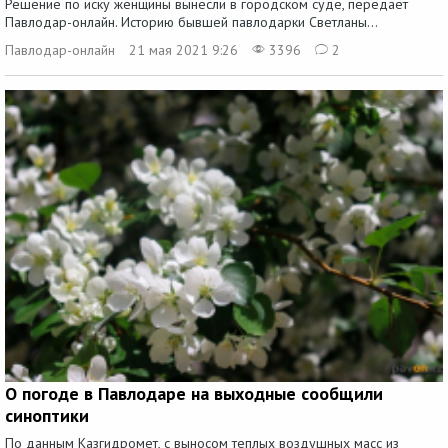
Решение по иску женщины вынесли в городском суде, передает
Павлодар-онлайн. Историю бывшей павлодарки Светланы...
Павлодар-онлайн
21 мая 2021 9:26
3396
2
О погоде в Павлодаре на выходные сообщили
синоптики
По данным Казгидромет, с выносом теплых воздушных масс из