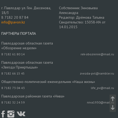
г. Павлодар ул. Ген. Дюсенова,
Собственник: Зиновьева
18/3
Александра
8 7182 20 87 84
Редактор: Дрёмова Татьяна
info@pavon.kz
Свидетельство: 15058-ИА от
14.01.2015
ПАРТНЕРЫ ПОРТАЛА
Павлодарская областная газета
«Обозрение недели»
8 7182 61 80 14
rek-obozrenie@mail.ru
Павлодарская областная газета
«Звезда Прииртышья»
8 7182 66 15 45
zvezda-pvl@rambler.ru
Общественно-политический еженедельник «Наша жизнь»
8 7182 73 04 43
life_pv@mail.ru
Павлодарская районная газета «Нива»
8 7182 32 24 59
niva1930@mail.ru