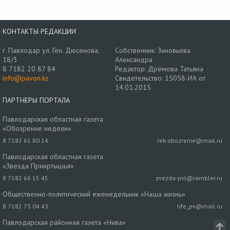
КОНТАКТЫ РЕДАКЦИИ
г. Павлодар ул. Ген. Дюсенова,
Собственник: Зиновьева
18/3
Александра
8 7182 20 87 84
Редактор: Дрёмова Татьяна
info@pavon.kz
Свидетельство: 15058-ИА от
14.01.2015
ПАРТНЕРЫ ПОРТАЛА
Павлодарская областная газета
«Обозрение недели»
8 7182 61 80 14
rek-obozrenie@mail.ru
Павлодарская областная газета
«Звезда Прииртышья»
8 7182 66 15 45
zvezda-pvl@rambler.ru
Общественно-политический еженедельник «Наша жизнь»
8 7182 73 04 43
life_pv@mail.ru
Павлодарская районная газета «Нива»