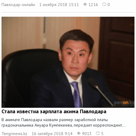
Павлодар-онлайн
1 ноября 2018 15:11
1216
0
Стала известна зарплата акима Павлодара
В акимате Павлодара назвали размер заработной платы
градоначальника Ануара Кумпекеева, передает корреспондент...
Tengrinews.kz
16 октября 2018 9:14
9013
5