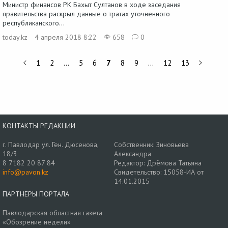
Министр финансов РК Бахыт Султанов в ходе заседания
правительства раскрыл данные о тратах уточненного
республиканского...
today.kz
4 апреля 2018 8:22
658
0
1
2
…
5
6
7
8
9
…
12
13
КОНТАКТЫ РЕДАКЦИИ
г. Павлодар ул. Ген. Дюсенова,
Собственник: Зиновьева
18/3
Александра
8 7182 20 87 84
Редактор: Дрёмова Татьяна
info@pavon.kz
Свидетельство: 15058-ИА от
14.01.2015
ПАРТНЕРЫ ПОРТАЛА
Павлодарская областная газета
«Обозрение недели»