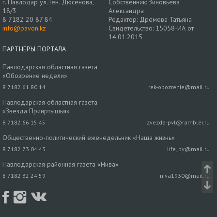
г. Павлодар ул. Ген. Дюсенова,
Собственник: Зиновьева
18/3
Александра
8 7182 20 87 84
Редактор: Дрёмова Татьяна
info@pavon.kz
Свидетельство: 15058-ИА от
14.01.2015
ПАРТНЕРЫ ПОРТАЛА
Павлодарская областная газета
«Обозрение недели»
8 7182 61 80 14
rek-obozrenie@mail.ru
Павлодарская областная газета
«Звезда Прииртышья»
8 7182 66 15 45
zvezda-pvl@rambler.ru
Общественно-политический еженедельник «Наша жизнь»
8 7182 73 04 43
life_pv@mail.ru
Павлодарская районная газета «Нива»
8 7182 32 24 59
niva1930@mail.ru