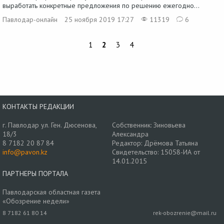
выработать конкретные предложения по решению ежегодно...
Павлодар-онлайн
25 ноября 2019 17:27
11319
6
1
2
3
4
КОНТАКТЫ РЕДАКЦИИ
г. Павлодар ул. Ген. Дюсенова,
Собственник: Зиновьева
18/3
Александра
8 7182 20 87 84
Редактор: Дрёмова Татьяна
info@pavon.kz
Свидетельство: 15058-ИА от
14.01.2015
ПАРТНЕРЫ ПОРТАЛА
Павлодарская областная газета
«Обозрение недели»
8 7182 61 80 14
rek-obozrenie@mail.ru