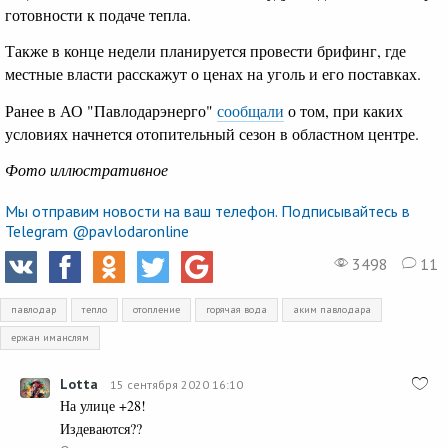
готовности к подаче тепла.
Также в конце недели планируется провести брифинг, где
местные власти расскажут о ценах на уголь и его поставках.
Ранее в АО "Павлодарэнерго"
сообщали
о том, при каких
условиях начнется отопительный сезон в областном центре.
Фото иллюстративное
Мы отправим новости на ваш телефон. Подписывайтесь в
Telegram @pavlodaronline
3498
11
павлодар
тепло
отопление
горячая вода
аким павлодара
ержан иманслям
Lotta
15 сентября 2020 16:10
На улице +28!
Издеваются??