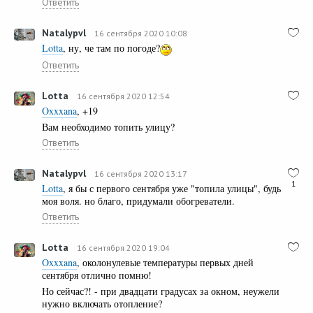
Ответить
Natalypvl
16 сентября 2020 10:08
Lotta
, ну, че там по погоде?
Ответить
Lotta
16 сентября 2020 12:54
Oxxxana
, +19
Вам необходимо топить улицу?
Ответить
Natalypvl
16 сентября 2020 13:17
1
Lotta
, я бы с первого сентября уже "топила улицы", будь
моя воля. но благо, придумали обогреватели.
Ответить
Lotta
16 сентября 2020 19:04
Oxxxana
, околонулевые температуры первых дней
сентября отлично помню!
Но сейчас?! - при двадцати градусах за окном, неужели
нужно включать отопление?