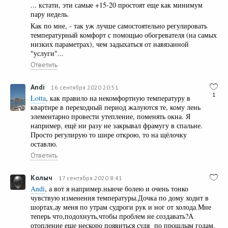
... кстати, эти самые +15-20 простоят еще как минимум
пару недель.
Как по мне, - так уж лучше самостоятельно регулировать
температурный комфорт с помощью обогревателя (на самых
низких параметрах), чем задыхаться от навязанной
"услуги"...
Ответить
Andi
16 сентября 2020 20:51
1
Lotta
, как правило на некомфортную температуру в
квартире в переходный период жалуются те, кому лень
элементарно провести утепление, поменять окна. Я
например, ещё ни разу не закрывал фрамугу в спальне.
Просто регулирую то шире открою, то на щёлочку
оставлю.
Ответить
Колыч
17 сентября 2020 8:41
Andi
, а вот я например.нынче болею и очень тонко
чувствую изменения температуры.Дочка по дому ходит в
шортах,ау меня по утрам судроги рук и ног от холода.Мне
теперь что,подохнуть,чтобы проблем не создавать?А
отопление еще нескоро появиться судя по прошлым годам.