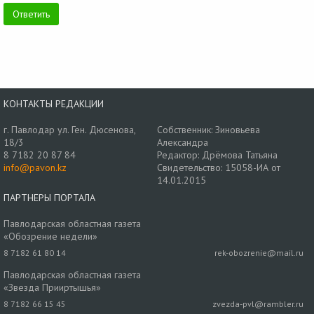
КОНТАКТЫ РЕДАКЦИИ
г. Павлодар ул. Ген. Дюсенова,
Собственник: Зиновьева
18/3
Александра
8 7182 20 87 84
Редактор: Дрёмова Татьяна
info@pavon.kz
Свидетельство: 15058-ИА от
14.01.2015
ПАРТНЕРЫ ПОРТАЛА
Павлодарская областная газета
«Обозрение недели»
8 7182 61 80 14
rek-obozrenie@mail.ru
Павлодарская областная газета
«Звезда Прииртышья»
8 7182 66 15 45
zvezda-pvl@rambler.ru