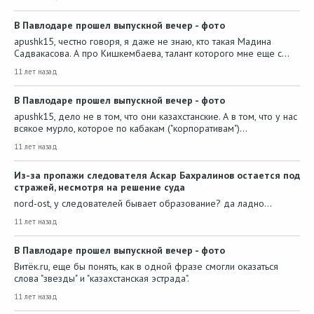
В Павлодаре прошел выпускной вечер - фото
apushk15, честно говоря, я даже не знаю, кто такая Мадина
Садвакасова. А про Кишкембаева, талант которого мне еще с…
11 лет назад
В Павлодаре прошел выпускной вечер - фото
apushk15, дело не в том, что они казахстанские. А в том, что у нас
всякое мурло, которое по кабакам ("корпоративам")…
11 лет назад
Из-за пропажи следователя Аскар Бахралинов остается под
стражей, несмотря на решение суда
nord-ost, у следователей бывает образование? да ладно...
11 лет назад
В Павлодаре прошел выпускной вечер - фото
Витёк.ru, еще бы понять, как в одной фразе смогли оказаться
слова "звезды" и "казахстанская эстрада".
11 лет назад