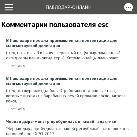
ПАВЛОДАР-ОНЛАЙН
Комментарии пользователя esc
В Павлодаре прошла промышленная презентация для
мангыстауской делегации
t-rex, так и есть. Я и пишу - сернистый газ (четырехвалентный
оксид серы или диоксид серы). Хитрые китайцы планируют…
11 лет назад
В Павлодаре прошла промышленная презентация для
мангыстауской делегации
t-rex, это журнолизды, блть. Отработанные дымовые газы,
которые выходят с барабанных печей прокалки после нагрева
кокса,…
11 лет назад
Черная дыра-монстр пробудилась в нашей галактике
"Черная дыра пробудилась в нашей республике" - заголовок для
новостей про EXPO-2017.