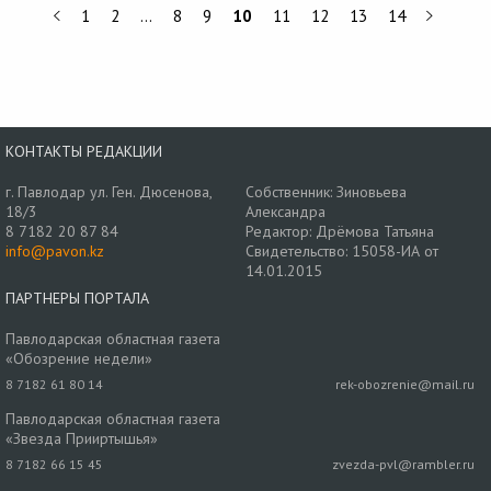
1
2
…
8
9
10
11
12
13
14
КОНТАКТЫ РЕДАКЦИИ
г. Павлодар ул. Ген. Дюсенова,
Собственник: Зиновьева
18/3
Александра
8 7182 20 87 84
Редактор: Дрёмова Татьяна
info@pavon.kz
Свидетельство: 15058-ИА от
14.01.2015
ПАРТНЕРЫ ПОРТАЛА
Павлодарская областная газета
«Обозрение недели»
8 7182 61 80 14
rek-obozrenie@mail.ru
Павлодарская областная газета
«Звезда Прииртышья»
8 7182 66 15 45
zvezda-pvl@rambler.ru