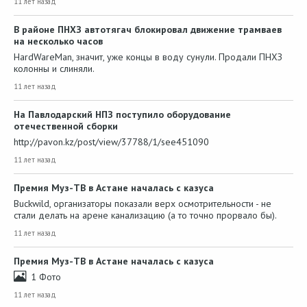
11 лет назад
В районе ПНХЗ автотягач блокировал движение трамваев
на несколько часов
HardWareMan, значит, уже концы в воду сунули. Продали ПНХЗ
колонны и слиняли.
11 лет назад
На Павлодарский НПЗ поступило оборудование
отечественной сборки
http://pavon.kz/post/view/37788/1/see451090
11 лет назад
Премия Муз-ТВ в Астане началась с казуса
Buckwild, организаторы показали верх осмотрительности - не
стали делать на арене канализацию (а то точно прорвало бы).
11 лет назад
Премия Муз-ТВ в Астане началась с казуса
1 Фото
11 лет назад