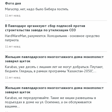
Фото дня
Marucmp, нет, надо было Бибера постить.
11 лет назад
В Павлодаре организуют сбор подписей против
строительства завода по утилизации СОЗ
HardWareMan, разумеется. Холодильник - основное средство
патриота.
11 лет назад
Жильцам павлодарского многоэтажного дома монополист
заварил щиток
Karabas, уже десять с лишним лет не могут добраться. Плутают,
бедняги. Глядишь, в рамках программы "Казахстан-2050",…
11 лет назад
Жильцам павлодарского многоэтажного дома монополист
заварил щиток
Karabas, не передергивайте. Такие же кишки развешены в
подъездах в доме на ул. Осипенко, а он обслуживается
вашими…