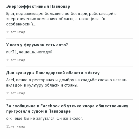
Энергоэффективный Павлодар
Қанат, подавляющее большинство бездари, работающей в
энергетических компаниях области, а также (или - "в
особенности")…
11 лет назад
У кого у форумчан есть авто?
nur31, чешешь, негодяй.
11 лет назад
Дни культуры Павлодарской области в Актау
Asel, пение в ресторанах и домбру на свадьбе сложно назвать
вкладом в культуру области и страны.
11 лет назад
За сообщение в Facebook об утечке хлора общественнику
пригрозили судом в Павлодаре
o.k., еще бы не запутался. Он же эколог.
11 лет назад