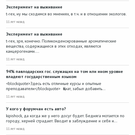
Эксперимент на выживание
t-rex, ну мы сходимся во мнениях, в т.ч. и в отношении экологов.
11 лет назад
Эксперимент на выживание
t-rex, зря, конечно. Поликонденсированные ароматические
вещества, содержащиеся в этих отходах, являются
канцерогенами.…
11 лет назад
94% павлодарских гос. служащих на том или ином уровне
владеют государственным языком
<blockquote>Здесь есть отличные курсы и опытные
преподаватели</blockquote> Қанат, забыл добавить…
11 лет назад
У кого у форумчан есть авто?
kipishock, да когда же у него досуг будет. Бедняга мотается по
городу, херней страдает. Вводит в заблуждение и себя и…
11 лет назад