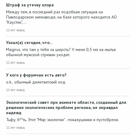
Штраф за утечку хлора
Между тем, в последний раз подобная ситуация на
Павлодарском химзаводе, на базе которого находится АО
"Каустик",…
11 лет назад
Узнал(а) сегодня, что...
Magirus, что там у тебя за шерсть? У меня 0,5 мл на мытье
обычной мужской стрижки уходит.
11 лет назад
У кого у форумчан есть авто?
o.k., обычный дилетантский ход.
11 лет назад
Экологический совет при акимате области, созданный для
решения экологических проблем региона, не оправдал
надежд
Тьфу, б**ть. Этот "Мир экологии" - показушники и пустобрехи.
11 лет назад