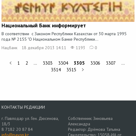
Национальный Банк информирует
В соответствии с Законом Республики Казахстан от 30 марта 1995
года № 2155 "О Национальном Банке Республики...
Нацбанк
18 декабря 2013 14:11
1193
0
1
2
…
3303
3304
3305
3306
3307
…
3514
3515
КОНТАКТЫ РЕДАКЦИИ
г. Павлодар ул. Ген. Дюсенова,
Собственник: Зиновьева
18/3
Александра
8 7182 20 87 84
Редактор: Дрёмова Татьяна
info@pavon.kz
Свидетельство: 15058-ИА от