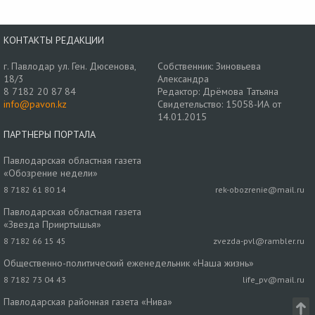
КОНТАКТЫ РЕДАКЦИИ
г. Павлодар ул. Ген. Дюсенова,
Собственник: Зиновьева
18/3
Александра
8 7182 20 87 84
Редактор: Дрёмова Татьяна
info@pavon.kz
Свидетельство: 15058-ИА от
14.01.2015
ПАРТНЕРЫ ПОРТАЛА
Павлодарская областная газета
«Обозрение недели»
8 7182 61 80 14
rek-obozrenie@mail.ru
Павлодарская областная газета
«Звезда Прииртышья»
8 7182 66 15 45
zvezda-pvl@rambler.ru
Общественно-политический еженедельник «Наша жизнь»
8 7182 73 04 43
life_pv@mail.ru
Павлодарская районная газета «Нива»