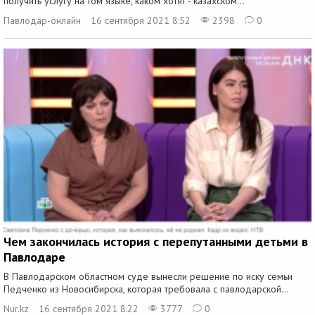
получить услугу на том языке, каком хотят - казахском...
Павлодар-онлайн
16 сентября 2021 8:52
2398
0
Чем закончилась история с перепутанными детьми в
Павлодаре
В Павлодарском областном суде вынесли решение по иску семьи
Педченко из Новосибирска, которая требовала с павлодарской...
Nur.kz
16 сентября 2021 8:22
3777
0