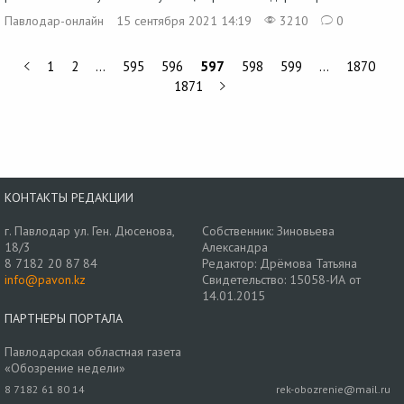
Павлодар-онлайн
15 сентября 2021 14:19
3210
0
1
2
…
595
596
597
598
599
…
1870
1871
КОНТАКТЫ РЕДАКЦИИ
г. Павлодар ул. Ген. Дюсенова,
Собственник: Зиновьева
18/3
Александра
8 7182 20 87 84
Редактор: Дрёмова Татьяна
info@pavon.kz
Свидетельство: 15058-ИА от
14.01.2015
ПАРТНЕРЫ ПОРТАЛА
Павлодарская областная газета
«Обозрение недели»
8 7182 61 80 14
rek-obozrenie@mail.ru