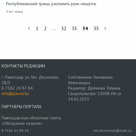
Республиканский транш распилить руки чешутся.
9 лет назад
1
2
…
32
33
34
35
КОНТАКТЫ РЕДАКЦИИ
г. Павлодар ул. Ген. Дюсенова,
Собственник: Зиновьева
18/3
Александра
8 7182 20 87 84
Редактор: Дрёмова Татьяна
info@pavon.kz
Свидетельство: 15058-ИА от
14.01.2015
ПАРТНЕРЫ ПОРТАЛА
Павлодарская областная газета
«Обозрение недели»
8 7182 61 80 14
rek-obozrenie@mail.ru