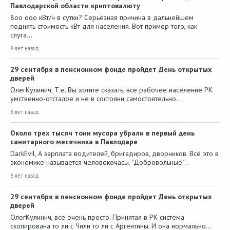
Павлодарской области криптовалюту
8оо ооо кВт/ч в сутки? Серьёзная причина в дальнейшем
поднять стоимость кВт для населения. Вот пример того, как
слуга…
8 лет назад
29 сентября в пенсионном фонде пройдет День открытых
дверей
ОлегКулинич, Т.е. Вы хотите сказать, все рабочее население РК
умственно-отсталое и не в состояни самостоятельно…
8 лет назад
Около трех тысяч тонн мусора убрали в первый день
санитарного месячника в Павлодаре
DarkEvil, А зарплата водителей, бригадиров, дворников. Всё это в
экономике называется человекочасы. "Добровольные"…
8 лет назад
29 сентября в пенсионном фонде пройдет День открытых
дверей
ОлегКулинич, все очень просто. Принятая в РК система
скопирована то ли с Чили то ли с Аргентины. И она нормально…