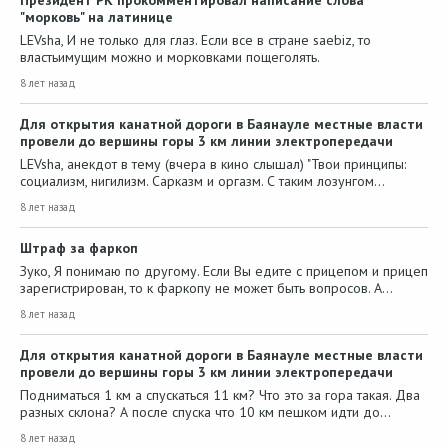
Президент РК прокомментировал написание слова
"морковь" на латинице
LEVsha, И не только для глаз. Если все в стране saebiz, то
властьимущим можно и морковками пощеголять.
8 лет назад
Для открытия канатной дороги в Баянауле местные власти
провели до вершины горы 3 км линии электропередачи
LEVsha, анекдот в тему (вчера в кино слышал) "Твои принципы:
социализм, нигилизм. Сарказм и оргазм. С таким лозунгом…
8 лет назад
Штраф за фаркоп
Зуко, Я понимаю по другому. Если Вы едите с прицепом и прицеп
зарегистрирован, то к фаркопу не может быть вопросов. А…
8 лет назад
Для открытия канатной дороги в Баянауле местные власти
провели до вершины горы 3 км линии электропередачи
Подниматься 1 км а спускаться 11 км? Что это за гора такая. Два
разных склона? А после спуска что 10 км пешком идти до…
8 лет назад