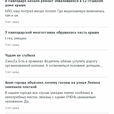
В Павлодаре начали ремонт обвалившейся в 12-этажном
доме крыши
НЛО, наш пострел везде поспел. Где видеокамера включилась
там и он.
9 лет назад
У павлодарской многоэтажки обрушилась часть крыши
t-rex, смешно
9 лет назад
Чудом не сгубила
ZanoZa, Есть в правилах. Водитель обязан уступить дорогу
организованной колонне. А остановиться половине детишек…
9 лет назад
Аким города объяснил, почему газоны на улице Ленина
заменили плиткой
В нашем городе все случаи укладки плитки особенно в
непотребных местах связаны с одним ОЧЕНЬ уважаемым
человеком. Да…
9 лет назад