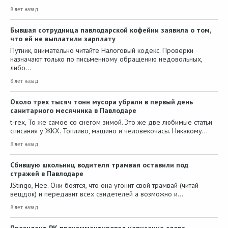
8 лет назад
Бывшая сотрудница павлодарской кофейни заявила о том,
что ей не выплатили зарплату
Путник, внимательно читайте Налоговый кодекс. Проверки
назначают только по письменному обращению недовольных,
либо…
8 лет назад
Около трех тысяч тонн мусора убрали в первый день
санитарного месячника в Павлодаре
t-rex, То же самое со снегом зимой. Это же две любимые статьи
списания у ЖКХ. Топливо, машино и человекочасы. Никакому…
8 лет назад
Сбившую школьниц водителя трамвая оставили под
стражей в Павлодаре
JStingo, Нее. Они боятся, что она угонит свой трамвай (читай
вещдок) и передавит всех свидетелей а возможно и…
8 лет назад