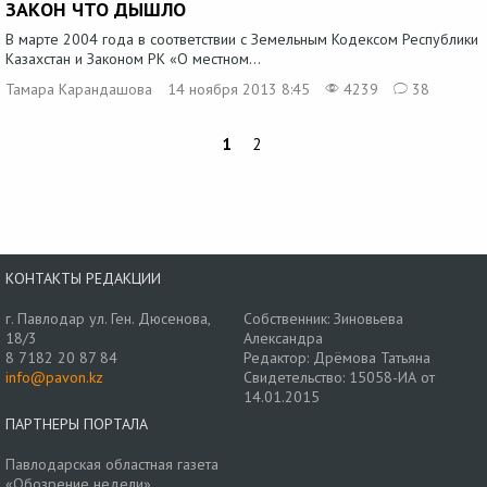
ЗАКОН ЧТО ДЫШЛО
В марте 2004 года в соответствии с Земельным Кодексом Республики
Казахстан и Законом РК «О местном...
Тамара Карандашова
14 ноября 2013 8:45
4239
38
1
2
КОНТАКТЫ РЕДАКЦИИ
г. Павлодар ул. Ген. Дюсенова,
Собственник: Зиновьева
18/3
Александра
8 7182 20 87 84
Редактор: Дрёмова Татьяна
info@pavon.kz
Свидетельство: 15058-ИА от
14.01.2015
ПАРТНЕРЫ ПОРТАЛА
Павлодарская областная газета
«Обозрение недели»