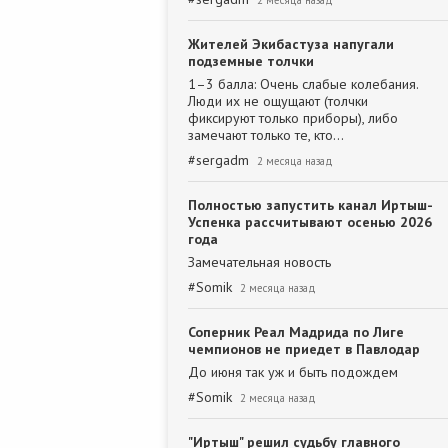
2 месяца назад
Жителей Экибастуза напугали
подземные толчки
1–3 балла: Очень слабые колебания.
Люди их не ощущают (толчки
фиксируют только приборы), либо
замечают только те, кто…
#
sergadm
2 месяца назад
Полностью запустить канал Иртыш-
Успенка рассчитывают осенью 2026
года
Замечательная новость
#
Somik
2 месяца назад
Соперник Реал Мадрида по Лиге
чемпионов не приедет в Павлодар
До июня так уж и быть подождем
#
Somik
2 месяца назад
"Иртыш" решил судьбу главного