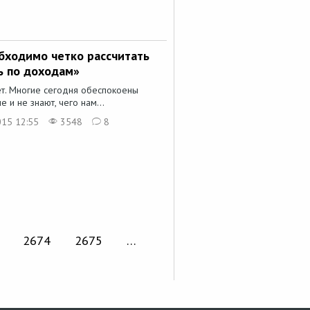
бходимо четко рассчитать
ь по доходам»
ет. Многие сегодня обеспокоены
 и не знают, чего нам...
015 12:55
3548
8
2674
2675
…