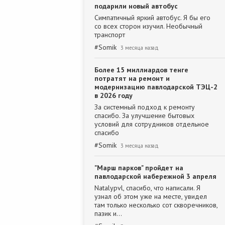
подарили новый автобус
Симпатичный яркий автобус. Я бы его
со всех сторон изучил. Необычный
транспорт
#
Somik
3 месяца назад
Более 15 миллиардов тенге
потратят на ремонт и
модернизацию павлодарской ТЭЦ-2
в 2026 году
За системный подход к ремонту
спасибо. За улучшение бытовых
условий для сотрудников отдельное
спасибо
#
Somik
3 месяца назад
"Марш парков" пройдет на
павлодарской набережной 3 апреля
Natalypvl, спасибо, что написали. Я
узнал об этом уже на месте, увидел
там только несколько сот скворечников,
пазик и…