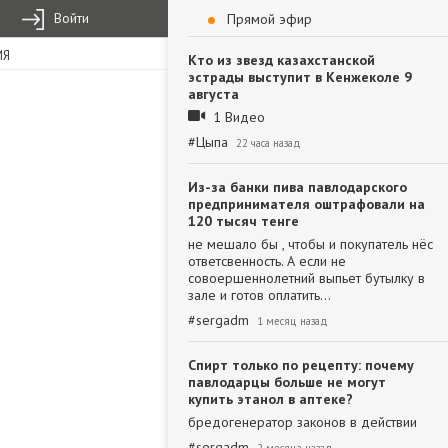
Войти
Прямой эфир
ИЯ
Кто из звезд казахстанской
эстрады выступит в Кенжеколе 9
августа
1 Видео
#
Цыпа
22 часа назад
Из-за банки пива павлодарского
предпринимателя оштрафовали на
120 тысяч тенге
не мешало бы , чтобы и покупатель нёс
ответсвенность. А если не
совоершеннолетний выпьет бутылку в
зале и готов оплатить…
#
sergadm
1 месяц назад
Спирт только по рецепту: почему
павлодарцы больше не могут
купить этанол в аптеке?
бредогенератор законов в действии
#
sergadm