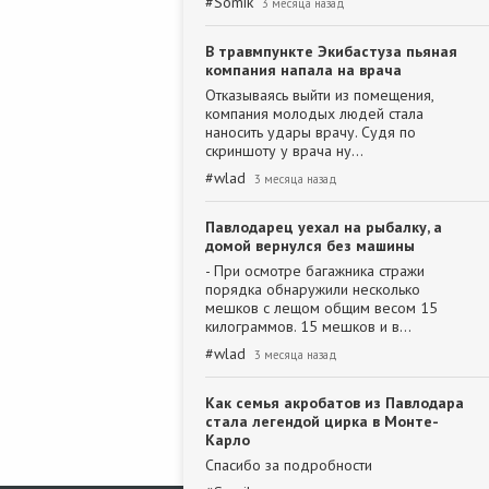
#
Somik
3 месяца назад
В травмпункте Экибастуза пьяная
компания напала на врача
Отказываясь выйти из помещения,
компания молодых людей стала
наносить удары врачу. Судя по
скриншоту у врача ну…
#
wlad
3 месяца назад
Павлодарец уехал на рыбалку, а
домой вернулся без машины
- При осмотре багажника стражи
порядка обнаружили несколько
мешков с лещом общим весом 15
килограммов. 15 мешков и в…
#
wlad
3 месяца назад
Как семья акробатов из Павлодара
стала легендой цирка в Монте-
Карло
Спасибо за подробности