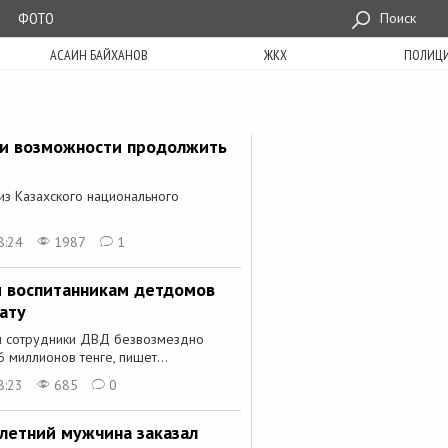
ФОТО
Поиск
АСАИН БАЙХАНОВ
ЖКХ
ПОЛИЦ
ли возможности продолжить
из Казахского национального
8:24
1987
1
 воспитанникам детдомов
ату
ти сотрудники ДВД безвозмездно
миллионов тенге, пишет...
8:23
685
0
-летний мужчина заказал