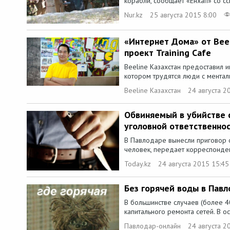
корабли, сообщает «Ёнхап» со сс
Nur.kz
25 августа 2015 8:00
«Интернет Дома» от Bee
проект Training Cafe
Beeline Казахстан предоставил и
котором трудятся люди с менталь
Beeline Казахстан
24 августа 2
Обвиняемый в убийстве 
уголовной ответственно
В Павлодаре вынесли приговор о
человек, передает корреспондент
Today.kz
24 августа 2015 15:45
Без горячей воды в Пав
В большинстве случаев (более 4
капитального ремонта сетей. В о
Павлодар-онлайн
24 августа 2