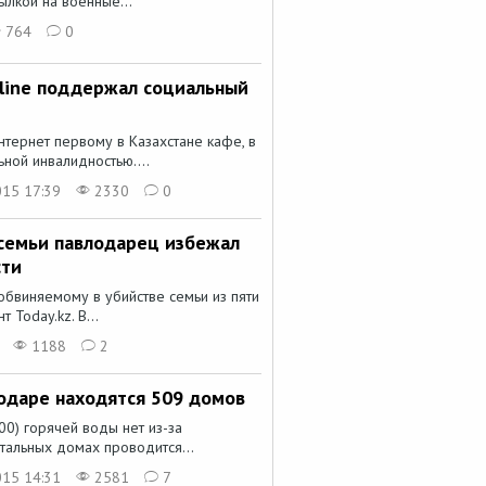
ылкой на военные...
764
0
line поддержал социальный
нтернет первому в Казахстане кафе, в
ной инвалидностью....
015 17:39
2330
0
семьи павлодарец избежал
сти
бвиняемому в убийстве семьи из пяти
 Today.kz. В...
1188
2
лодаре находятся 509 домов
00) горячей воды нет из-за
стальных домах проводится...
015 14:31
2581
7