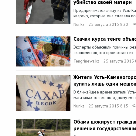
убийство своей матери
Предпринимательницу из Усть-Ка
квартир, которые она сдавала пос
Nur.kz
25 августа 2015 8:20
Скачки курса тенге объя
Эксперты объяснили причины рез
экономистов, это происходит из-
Tengrinews.kz
25 августа 2015 
Жители Усть-Каменогорс
купить лишь один мешок
В ближайшее время жители Усть-
магазинах только по одному мешк
Nur.kz
25 августа 2015 8:15
Обама шокирует граждан
решения государственн