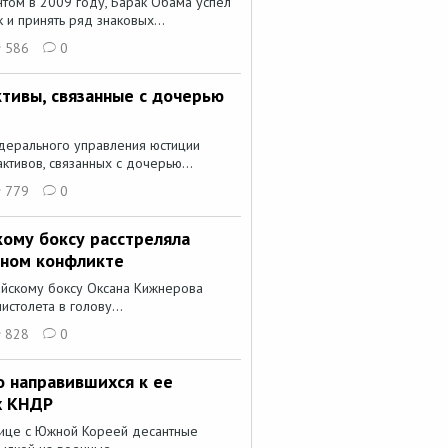
том в 2009 году, Барак Обама успел
и принять ряд знаковых...
586
0
тивы, связанные с дочерью
дерального управления юстиции
ктивов, связанных с дочерью...
779
0
кому боксу расстреляла
жном конфликте
айскому боксу Оксана Кижнерова
истолета в голову...
828
0
 направившихся к ее
х КНДР
ице с Южной Кореей десантные