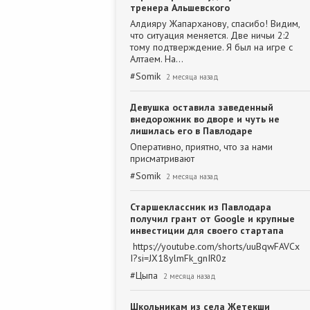
тренера Альшевского
Алдияру Жапарханову, спасибо! Видим,
что ситуация меняется. Две ничьи 2:2
тому подтверждение. Я был на игре с
Алтаем. На…
#
Somik
2 месяца назад
Девушка оставила заведенный
внедорожник во дворе и чуть не
лишилась его в Павлодаре
Оперативно, приятно, что за нами
присматривают
#
Somik
2 месяца назад
Старшеклассник из Павлодара
получил грант от Google и крупные
инвестиции для своего стартапа
https://youtube.com/shorts/uuBqwFAVCx
I?si=JX18ylmFk_gnIR0z
#
Цыпа
2 месяца назад
Школьникам из села Жетекши