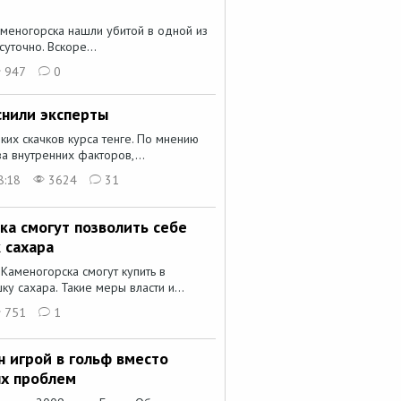
меногорска нашли убитой в одной из
уточно. Вскоре...
947
0
снили эксперты
ких скачков курса тенге. По мнению
за внутренних факторов,...
8:18
3624
31
ка смогут позволить себе
 сахара
Каменогорска смогут купить в
у сахара. Такие меры власти и...
751
1
 игрой в гольф вместо
ых проблем