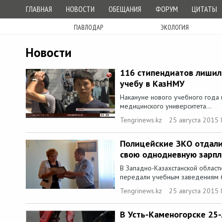
ГЛАВНАЯ
НОВОСТИ
ОБЕЩАНИЯ
ФОРУМ
ЦИТАТЫ
ПАВЛОДАР
ЭКОЛОГИЯ
Новости
116 стипендиатов лиши
учебу в КазНМУ
Накануне нового учебного года 
медицинского университета...
Tengrinews.kz
25 августа 2015 
Полицейские ЗКО отдали
свою однодневную зарпл
В Западно-Казахстанской облас
передали учебным заведениям 6 
Tengrinews.kz
25 августа 2015 
В Усть-Каменогорске 25