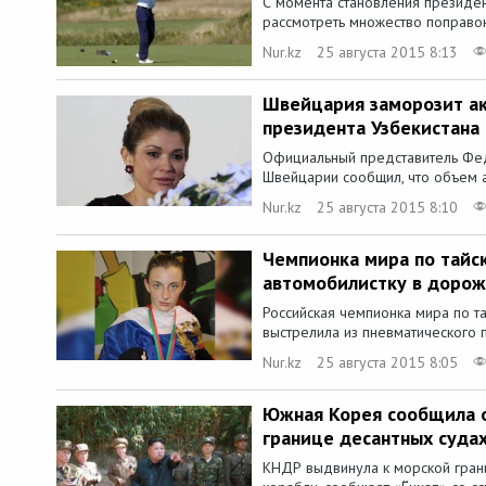
С момента становления президен
рассмотреть множество поправок 
Nur.kz
25 августа 2015 8:13
Швейцария заморозит ак
президента Узбекистана
Официальный представитель Фе
Швейцарии сообщил, что объем а
Nur.kz
25 августа 2015 8:10
Чемпионка мира по тайс
автомобилистку в доро
Российская чемпионка мира по т
выстрелила из пневматического п
Nur.kz
25 августа 2015 8:05
Южная Корея сообщила о
границе десантных суда
КНДР выдвинула к морской гран