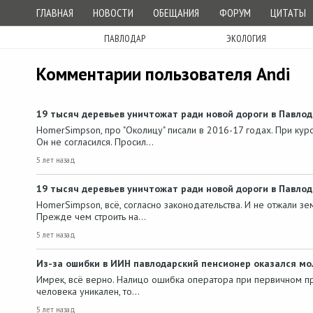
ГЛАВНАЯ
НОВОСТИ
ОБЕЩАНИЯ
ФОРУМ
ЦИТАТЫ
ПАВЛОДАР
ЭКОЛОГИЯ
Комментарии пользователя Andi
19 тысяч деревьев уничтожат ради новой дороги в Павло
HomerSimpson, про "Околицу" писали в 2016-17 годах. При кур
Он не согласился. Просил…
5 лет назад
19 тысяч деревьев уничтожат ради новой дороги в Павло
HomerSimpson, всё, согласно законодательства. И не отжали зем
Прежде чем строить на…
5 лет назад
Из-за ошибки в ИИН павлодарский пенсионер оказался мо
Имрек, всё верно. Налицо ошибка оператора при первичном пр
человека уникален, то…
5 лет назад