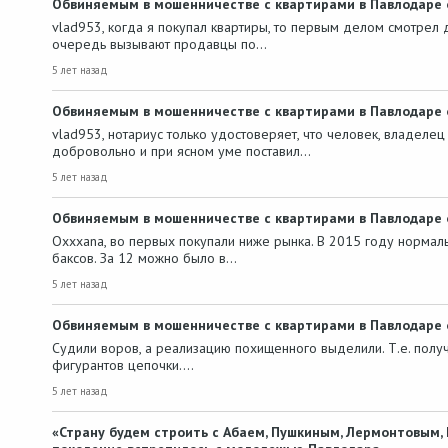
Обвиняемым в мошенничестве с квартирами в Павлодаре 
vlad953, когда я покупал квартиры, то первым делом смотрел
очередь вызывают продавцы по…
5 лет назад
Обвиняемым в мошенничестве с квартирами в Павлодаре 
vlad953, нотариус только удостоверяет, что человек, владеле
добровольно и при ясном уме поставил…
5 лет назад
Обвиняемым в мошенничестве с квартирами в Павлодаре 
Oxxxana, во первых покупали ниже рынка. В 2015 году нормал
баксов. За 12 можно было в…
5 лет назад
Обвиняемым в мошенничестве с квартирами в Павлодаре 
Судили воров, а реализацию похищенного выделили. Т.е. получ
фигурантов цепочки.…
5 лет назад
«Страну будем строить с Абаем, Пушкиным, Лермонтовым, 