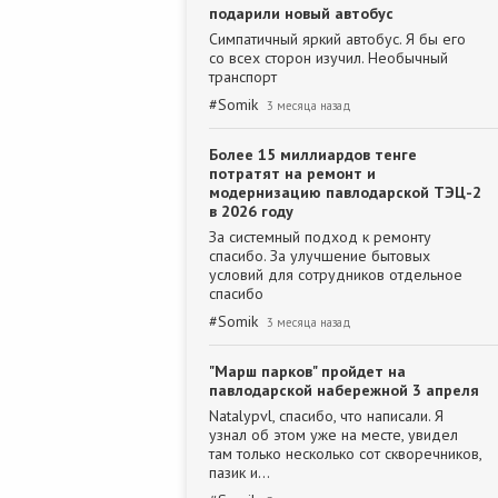
подарили новый автобус
Симпатичный яркий автобус. Я бы его
со всех сторон изучил. Необычный
транспорт
#
Somik
3 месяца назад
Более 15 миллиардов тенге
потратят на ремонт и
модернизацию павлодарской ТЭЦ-2
в 2026 году
За системный подход к ремонту
спасибо. За улучшение бытовых
условий для сотрудников отдельное
спасибо
#
Somik
3 месяца назад
"Марш парков" пройдет на
павлодарской набережной 3 апреля
Natalypvl, спасибо, что написали. Я
узнал об этом уже на месте, увидел
там только несколько сот скворечников,
пазик и…