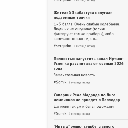
2 месяца назад
Жителей Экибастуза напугали
подземные толчки
1–3 балла: Очень слабые колебания.
Люди их не ощущают (толчки
фиксируют только приборы), либо
замечают только те, кто…
#
sergadm
2 месяца назад
Полностью запустить канал Иртыш-
Успенка рассчитывают осенью 2026
года
Замечательная новость
#
Somik
2 месяца назад
Соперник Реал Мадрида по Лиге
чемпионов не приедет в Павлодар
До июня так уж и быть подождем
#
Somik
2 месяца назад
"Иртыш" решил судьбу главного