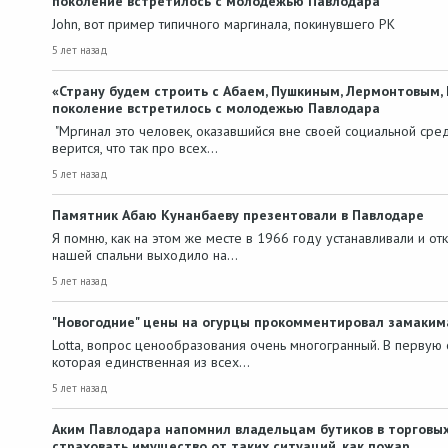
поколение встретилось с молодежью Павлодара
John, вот пример типичного маргинала, покинувшего РК
5 лет назад
«Страну будем строить с Абаем, Пушкиным, Лермонтовым, 
поколение встретилось с молодежью Павлодара
"Мргинал это человек, оказавшийся вне своей социальной сред
верится, что так про всех…
5 лет назад
Памятник Абаю Кунанбаеву презентовали в Павлодаре
Я помню, как на этом же месте в 1966 году устанавливали и от
нашей спальни выходило на…
5 лет назад
"Новогодние" цены на огурцы прокомментировал замаким
Lotta, вопрос ценообразования очень многогранный. В первую
которая единственная из всех…
5 лет назад
Аким Павлодара напомнил владельцам бутиков в торговы
страховать имущество от таких ситуаций, как пожар