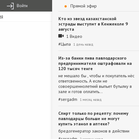
Войти
Прямой эфир
ИЯ
Кто из звезд казахстанской
эстрады выступит в Кенжеколе 9
августа
1 Видео
#
Цыпа
1 день назад
Из-за банки пива павлодарского
предпринимателя оштрафовали на
120 тысяч тенге
не мешало бы , чтобы и покупатель нёс
ответсвенность. А если не
совоершеннолетний выпьет бутылку в
зале и готов оплатить…
#
sergadm
1 месяц назад
Спирт только по рецепту: почему
павлодарцы больше не могут
купить этанол в аптеке?
бредогенератор законов в действии
#
sergadm