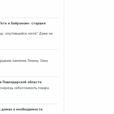
Гете и Байроном»: старшее
ы; опустившийся, изгой." Даже не
крывали памятник Ленину. Окно
а Павлодарской области
 очередь себестоимость товара
х домах о необходимости