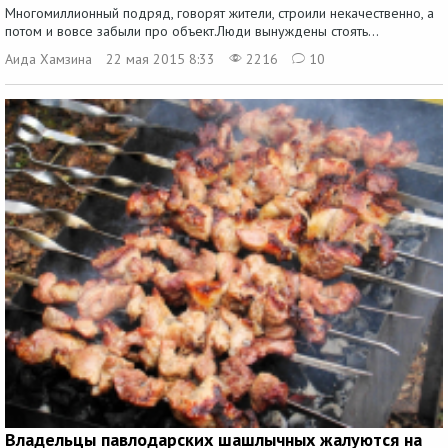
Многомиллионный подряд, говорят жители, строили некачественно, а
потом и вовсе забыли про объект.Люди вынуждены стоять...
Аида Хамзина
22 мая 2015 8:33
2216
10
Владельцы павлодарских шашлычных жалуются на