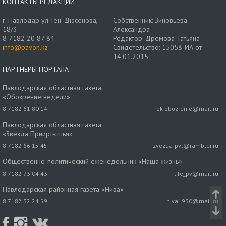
КОНТАКТЫ РЕДАКЦИИ
г. Павлодар ул. Ген. Дюсенова,
Собственник: Зиновьева
18/3
Александра
8 7182 20 87 84
Редактор: Дрёмова Татьяна
info@pavon.kz
Свидетельство: 15058-ИА от
14.01.2015
ПАРТНЕРЫ ПОРТАЛА
Павлодарская областная газета
«Обозрение недели»
8 7182 61 80 14
rek-obozrenie@mail.ru
Павлодарская областная газета
«Звезда Прииртышья»
8 7182 66 15 45
zvezda-pvl@rambler.ru
Общественно-политический еженедельник «Наша жизнь»
8 7182 73 04 43
life_pv@mail.ru
Павлодарская районная газета «Нива»
8 7182 32 24 59
niva1930@mail.ru