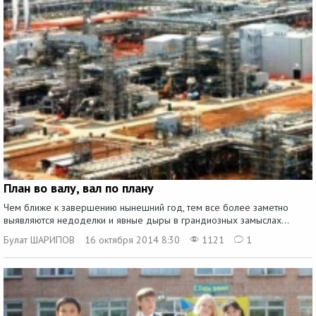
План во валу, вал по плану
Чем ближе к завершению нынешний год, тем все более заметно
выявляются недоделки и явные дыры в грандиозных замыслах...
Булат ШАРИПОВ
16 октября 2014 8:30
1121
1