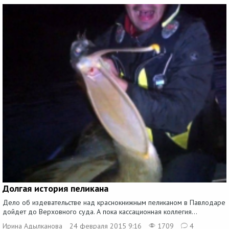
Долгая история пеликана
Дело об издевательстве над краснокнижным пеликаном в Павлодаре
дойдет до Верховного суда. А пока кассационная коллегия...
Ирина Адылканова
24 февраля 2015 9:16
1709
4