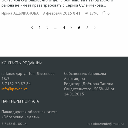
Областной суд решил, что отдел строительства Павлодарского
района не имеет права требовать с Серика Сулейменова...
Ирина АДЫЛКАНОВА
9 февраля 2015 8:41
1796
6
1
2
…
4
5
6
7
КОНТАКТЫ РЕДАКЦИИ
г. Павлодар ул. Ген. Дюсенова,
Собственник: Зиновьева
18/3
Александра
8 7182 20 87 84
Редактор: Дрёмова Татьяна
info@pavon.kz
Свидетельство: 15058-ИА от
14.01.2015
ПАРТНЕРЫ ПОРТАЛА
Павлодарская областная газета
«Обозрение недели»
8 7182 61 80 14
rek-obozrenie@mail.ru